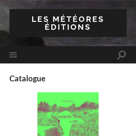
LES MÉTÉORES
ÉDITIONS
Toggle
Toggle
search
mobile
field
menu
Catalogue