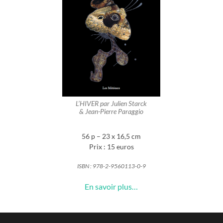
L’HIVER
par Julien Starck
& Jean-Pierre Paraggio
56 p – 23 x 16,5 cm
Prix : 15 euros
ISBN : 978-2-9560113-0-9
En savoir plus…